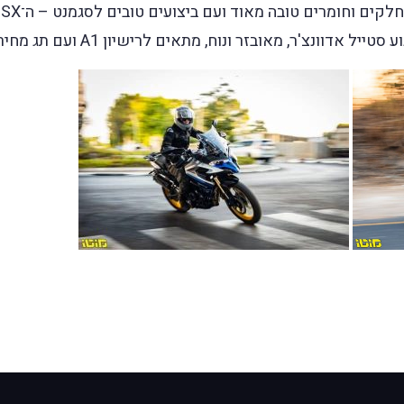
וונצ'ר, מאובזר ונוח, מתאים לרישיון A1 ועם תג מחיר שפוי.