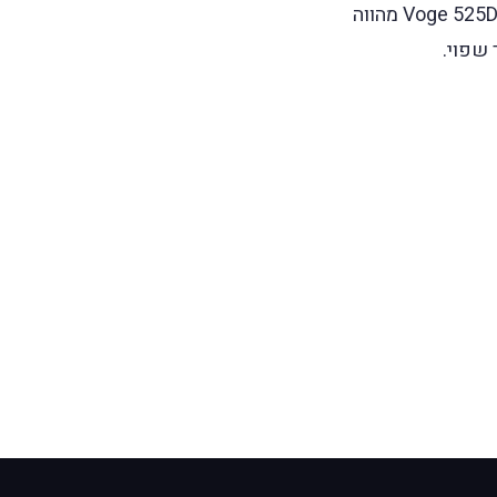
דופן – לטובה – עם איכות הרכבה, חלקים וחומרים טובה מאוד ועם ביצועים טובים לסגמנט – ה־Voge 525DSX מהווה