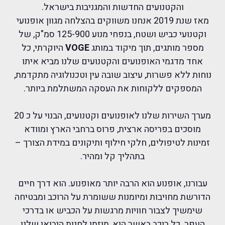
והקטנועים החדשות והמגניבות בישראל.
מאז שנת 2019
אנחנו משווקים בהצלחה מגוון אופנועי
וקטנועי כביש ושטח, בנפחי מנוע 125-900 סמ"ק, של
מספר מותגים, תוך מיקוד במותג
VOGE
היוקרתי,
כל
אחד מדגמי האופנועים והקטנועים שלנו מביא איתו
נוחות ללא פשרות, עיצוב שובה עין וטכנולוגיה מתקדמת,
המספקים ללקוחות את העסקה המשתלמת ביותר.
מערך השירות שלנו לאופנועים וקטנועים, הבנוי על כ 20
מוסכים בפריסה ארצית, פרוס ברחבי הארץ ומוודא
זמינות לטיפולים, חלקי חילוף ותיקונים במידת הצורך –
בתהליך קל ומהיר.
עבורנו, אופנוע הוא הרבה יותר מאופנוע. הוא דרך חיים
הדורשת מחויבות ומיומנות ששומרת על הרוכב ומבטיחה
שימשיך לצבור חוויות מרגשות על הכביש או בדרכי
העפר. כל רוכב באשר הוא, מוזמן לחנות היבואן שלנו