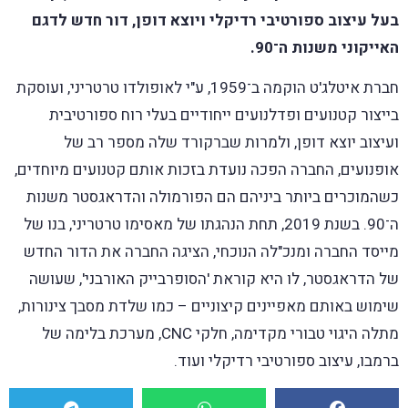
בעל עיצוב ספורטיבי רדיקלי ויוצא דופן, דור חדש לדגם
האייקוני משנות ה־90.
חברת איטלג'ט הוקמה ב־1959, ע"י לאופולדו טרטריני, ועוסקת
בייצור קטנועים ופדלנועים ייחודיים בעלי רוח ספורטיבית
ועיצוב יוצא דופן, ולמרות שברקורד שלה מספר רב של
אופנועים, החברה הפכה נועדת בזכות אותם קטנועים מיוחדים,
כשהמוכרים ביותר ביניהם הם הפורמולה והדראגסטר משנות
ה־90. בשנת 2019, תחת הנהגתו של מאסימו טרטריני, בנו של
מייסד החברה ומנכ"לה הנוכחי, הציגה החברה את הדור החדש
של הדראגסטר, לו היא קוראת 'הסופרבייק האורבני', שעושה
שימוש באותם מאפיינים קיצוניים – כמו שלדת מסבך צינורות,
מתלה היגוי טבורי מקדימה, חלקי CNC, מערכת בלימה של
ברמבו, עיצוב ספורטיבי רדיקלי ועוד.