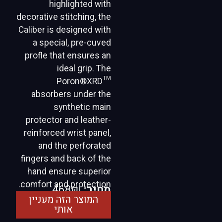
highlighted with
decorative stitching, the
Caliber is designed with
a special, pre-cuved
profle that ensures an
ideal grip. The
Poron®XRD™
absorbers under the
synthetic main
protector and leather-
reinforced wrist panel,
and the perforated
fingers and back of the
hand ensure superior
comfort and protection.
מחיר:
468₪
המוצר הזה מעניין
אותי